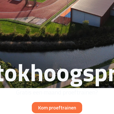
tokhoogsp
Gratis een maand proeftrainen?
Kom proeftrainen