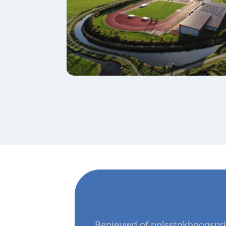
Benieuwd of polsstokhoogspring