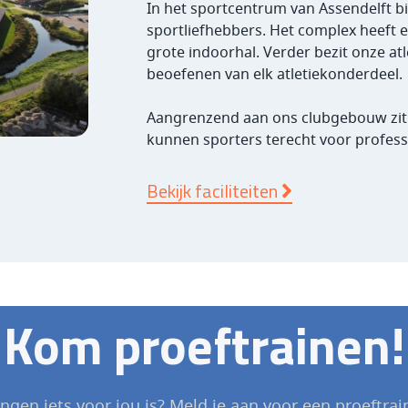
In het sportcentrum van Assendelft bie
sportliefhebbers. Het complex heeft e
grote indoorhal. Verder bezit onze at
beoefenen van elk atletiekonderdeel.
Aangrenzend aan ons clubgebouw zit 
kunnen sporters terecht voor professi
Bekijk faciliteiten
Kom proeftrainen!
en iets voor jou is? Meld je aan voor een proeftrai