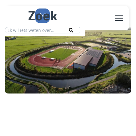
Zoek
Aanbod
Vereniging
Ledeninfo
Nieuws
Contact