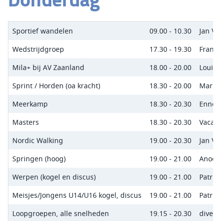
Sportief wandelen
09.00 - 10.30
Jan Ve
Wedstrijdgroep
17.30 - 19.30
Frank
Mila+ bij AV Zaanland
18.00 - 20.00
Louis
Sprint / Horden (oa kracht)
18.30 - 20.00
Marita
Meerkamp
18.30 - 20.30
Enno 
Masters
18.30 - 20.30
Vacat
Nordic Walking
19.00 - 20.30
Jan Ve
Springen (hoog)
19.00 - 21.00
Anoek
Werpen (kogel en discus)
19.00 - 21.00
Patric
Meisjes/Jongens U14/U16 kogel, discus
19.00 - 21.00
Patric
Loopgroepen, alle snelheden
19.15 - 20.30
divers