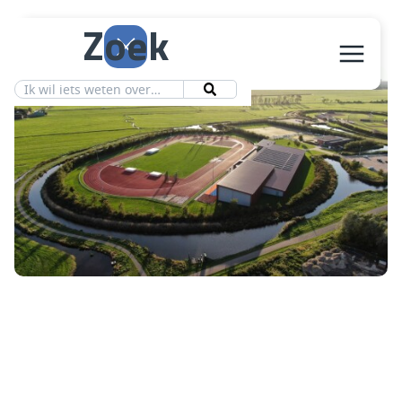
Zoek
Aanbod
Vereniging
Ledeninfo
Nieuws
Contact