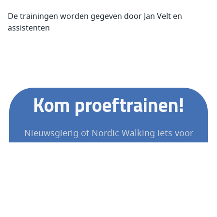
De trainingen worden gegeven door Jan Velt en
assistenten
Kom proeftrainen!
Nieuwsgierig of Nordic Walking iets voor
jou is? Meld je aan voor een proeftraining
en ervaar zelf hoe leuk en effectief deze
vorm van bewegen kan zijn. Neem contact
op via
janvelt75@gmail.com
of
0612151410
als je een vraag hebt.