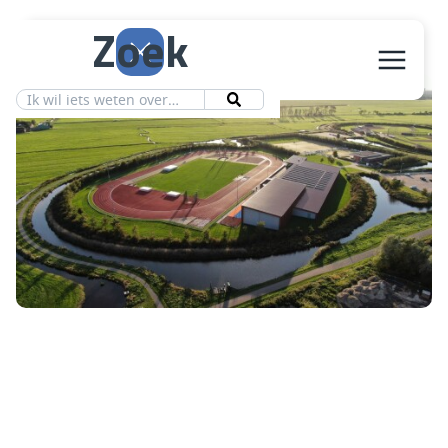
Zoek
Aanbod
Vereniging
Ledeninfo
Nieuws
Contact