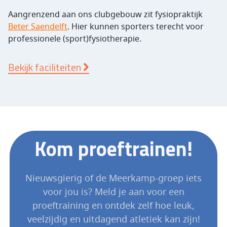
Aangrenzend aan ons clubgebouw zit fysiopraktijk
Beter Saendelft
. Hier kunnen sporters terecht voor
professionele (sport)fysiotherapie.
Bekijk faciliteiten
Kom proeftrainen!
Nieuwsgierig of de Meerkamp-groep iets
voor jou is? Meld je aan voor een
proeftraining en ontdek zelf hoe leuk,
veelzijdig en uitdagend atletiek kan zijn!