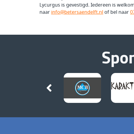
Lycurgus is gevestigd. Iedereen is welkom
naar
info@betersaendelft.nl
of bel naar
0
Spo