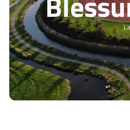
Blessu
La