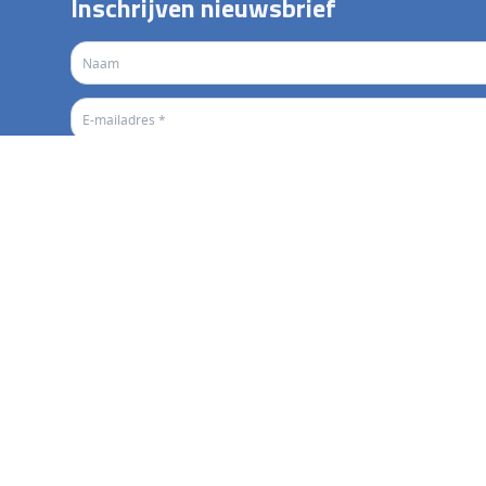
Inschrijven nieuwsbrief
Verzenden
reniging
Ledeninfo
da en uitslagen
Lidmaatschap en contributi
 trainers
Clubkleding
tuur
Trainingstijden
tures
Blessures en gezondheid