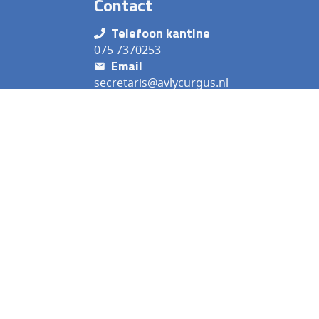
Contact
Telefoon kantine
075 7370253
Email
secretaris@avlycurgus.nl
Adres
Jaap Bootpad 4 1567 DA Assendelft
Nederland
Aanbod
Ve
Baanatletiek
Agen
Jeugdatletiek
Onze
Loopsport
Bes
G-atletiek
Vaca