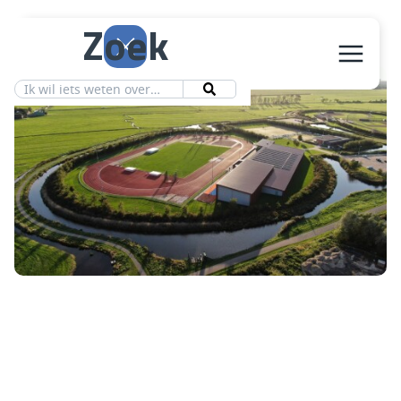
Zoek
Aanbod
Vereniging
Ledeninfo
Nieuws
Contact