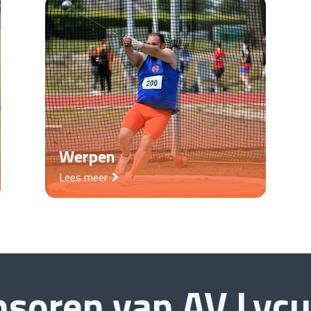
Werpen
Lees meer
nsoren van
AV Lyc