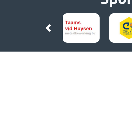
Contact
Telefoon kantine
075 7370253
Email
secretaris@avlycurgus.nl
Adres
Jaap Bootpad 4 1567 DA Assendelft
Nederland