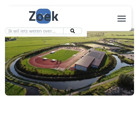
Zoek
Aanbod
Vereniging
Ledeninfo
Nieuws
Contact