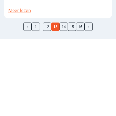
Meer lezen
1
12
13
14
15
16
Sponsoren van
AV Lycurgus