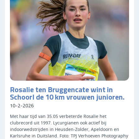
Rosalie ten Bruggencate wint in
Schoorl de 10 km vrouwen junioren.
10-2-2026
Met haar tijd van 35.05 verbeterde Rosalie het
clubrecord uit 1997. Lycurgianen ook actief bij
indoorwedstrijden in Heusden-Zolder, Apeldoorn en
Karlsruhe in Duitsland. Foto:
TPJ Verhoeven Photography