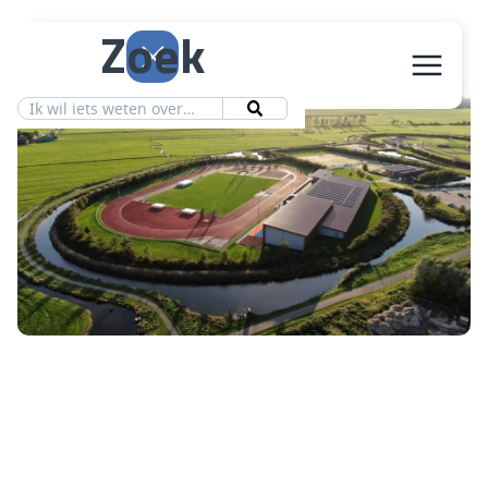
Zoek
Aanbod
Vereniging
Ledeninfo
Nieuws
Contact