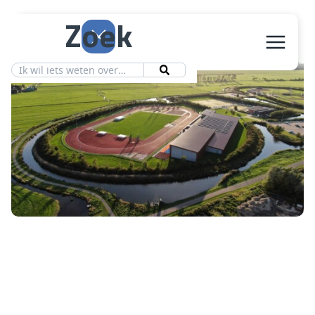
Zoek
Aanbod
Vereniging
Ledeninfo
Nieuws
Contact