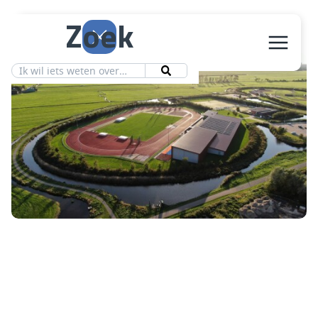
Zoek
Aanbod
Vereniging
Ledeninfo
Nieuws
Contact