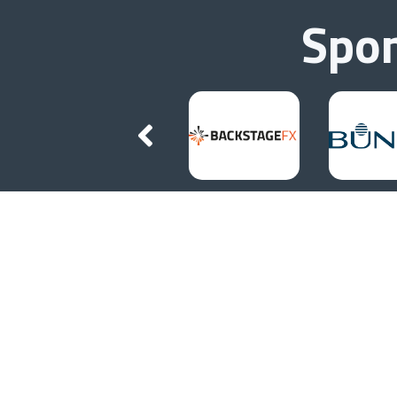
Spo
Contact
Telefoon kantine
075 7370253
Email
secretaris@avlycurgus.nl
Adres