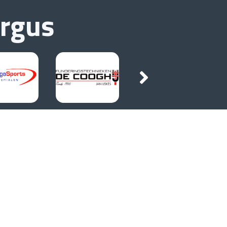
urgus
Socials