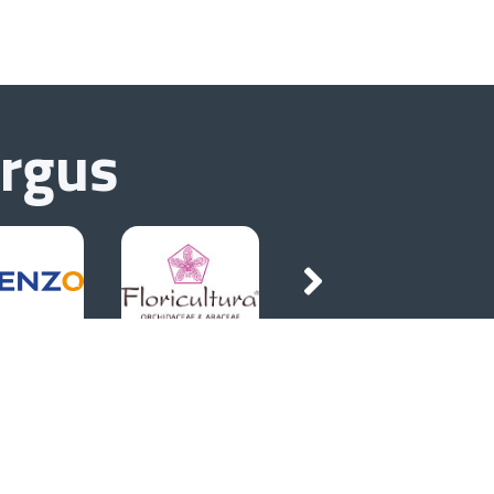
urgus
Socials