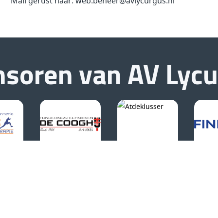
Mail gerust naar: web.beheer@avlycurgus.nl
nsoren van
AV Lyc
Inschrijven nieuwsbrief