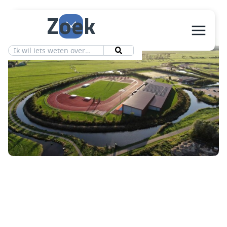
Zoek
Aanbod
Vereniging
Ledeninfo
Nieuws
Contact