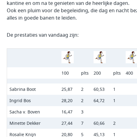
kantine en om na te genieten van de heerlijke dagen.
Ook een pluim voor de begeleiding, die dag en nacht be
alles in goede banen te leiden.
De prestaties van vandaag zijn:
100
plts
200
plts
400
Sabrina Boot
25,87
2
60,53
1
Ingrid Bos
28,20
2
64,72
1
Sacha v. Boven
16,47
3
Minette Dekker
27,44
7
60,66
2
Rosalie Knijn
20,80
5
45,13
1