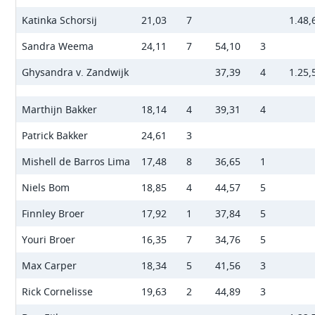
Katinka Schorsij
21,03
7
1.48,
Sandra Weema
24,11
7
54,10
3
Ghysandra v. Zandwijk
37,39
4
1.25,
Marthijn Bakker
18,14
4
39,31
4
Patrick Bakker
24,61
3
Mishell de Barros Lima
17,48
8
36,65
1
Niels Bom
18,85
4
44,57
5
Finnley Broer
17,92
1
37,84
5
Youri Broer
16,35
7
34,76
5
Max Carper
18,34
5
41,56
3
Rick Cornelisse
19,63
2
44,89
3