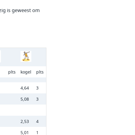
zig is geweest om
plts
kogel
plts
4,64
3
5,08
3
2,53
4
5,01
1