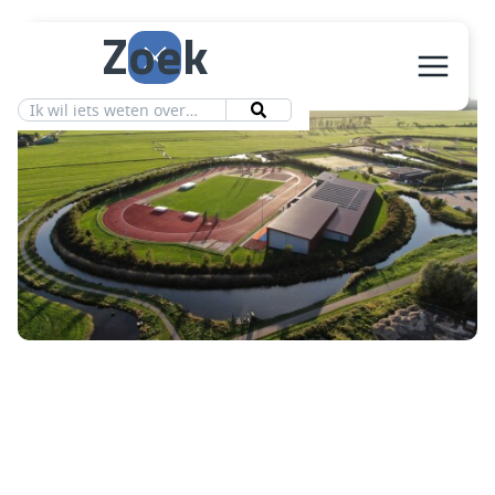
Zoek
Aanbod
Vereniging
Ledeninfo
Nieuws
Contact