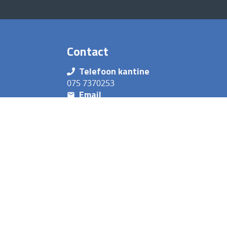
Contact
Telefoon kantine
075 7370253
Email
secretaris@avlycurgus.nl
Adres
Jaap Bootpad 4 1567 DA Assendelft
Nederland
Aanbod
Ve
Baanatletiek
Agen