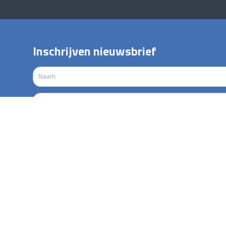
Inschrijven nieuwsbrief
Verzenden
reniging
Ledeninfo
da en uitslagen
Lidmaatschap en contributi