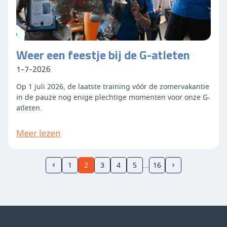
Weer een feestje bij de G-atleten
1-7-2026
Op 1 juli 2026, de laatste training vóór de zomervakantie
in de pauze nog enige plechtige momenten voor onze G-
atleten.
Meer lezen
1
2
3
4
5
16