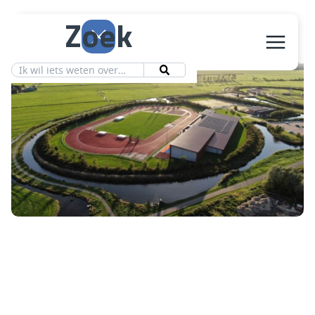
Zoek
Aanbod
Vereniging
Ledeninfo
Nieuws
Contact