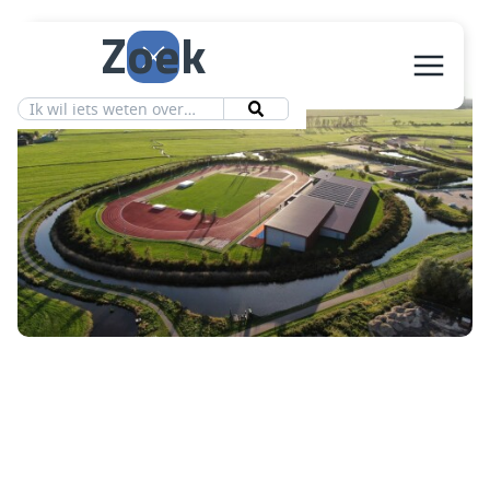
Zoek
Aanbod
Vereniging
Ledeninfo
Nieuws
Contact