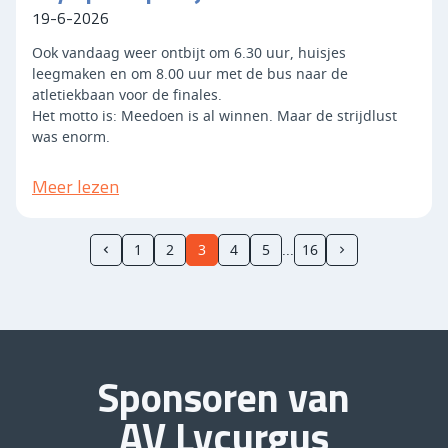
19-6-2026
Ook vandaag weer ontbijt om 6.30 uur, huisjes
leegmaken en om 8.00 uur met de bus naar de
atletiekbaan voor de finales.
Het motto is: Meedoen is al winnen. Maar de strijdlust
was enorm.
Meer lezen
1
2
3
4
5
16
Sponsoren van
AV Lycurgus