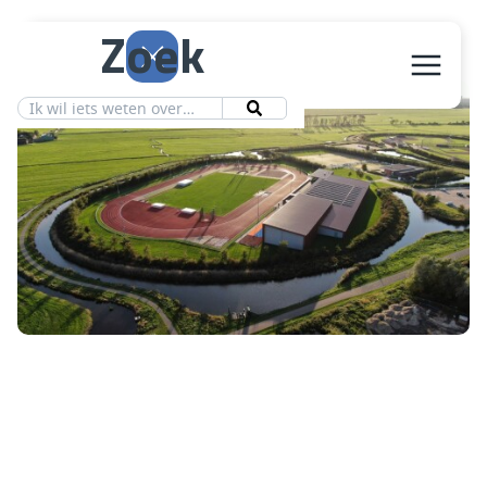
Zoek
Aanbod
Vereniging
Ledeninfo
Nieuws
Contact